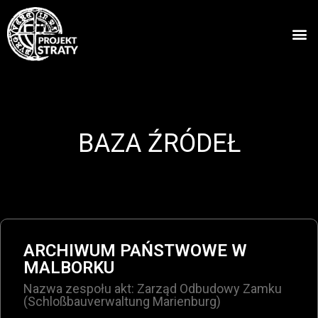
BAZA ŹRÓDEŁ
ARCHIWUM PAŃSTWOWE W
MALBORKU
Nazwa zespołu akt: Zarząd Odbudowy Zamku
(Schloßbauverwaltung Marienburg)