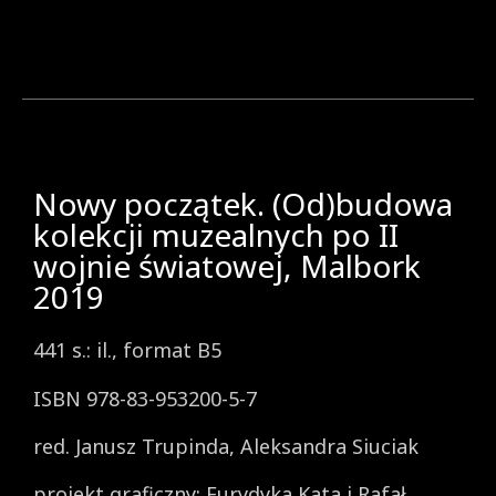
Nowy początek. (Od)budowa
kolekcji muzealnych po II
wojnie światowej, Malbork
2019
441 s.: il., format B5
ISBN 978-83-953200-5-7
red. Janusz Trupinda, Aleksandra Siuciak
projekt graficzny: Eurydyka Kata i Rafał