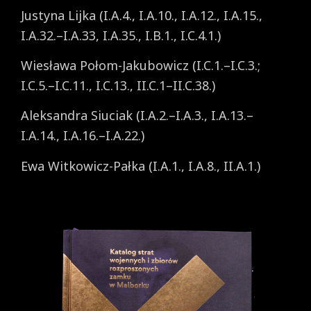
Justyna Lijka (I.A.4., I.A.10., I.A.12., I.A.15.,
I.A.32.–I.A.33, I.A.35., I.B.1., I.C.4.1.)
Wiesława Połom-Jakubowicz (I.C.1.–I.C.3.;
I.C.5.–I.C.11., I.C.13., II.C.1–II.C.38.)
Aleksandra Siuciak (I.A.2.–I.A.3., I.A.13.–
I.A.14., I.A.16.–I.A.22.)
Ewa Witkowicz-Pałka (I.A.1., I.A.8., II.A.1.)