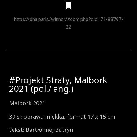
https://dna.paris/winner/zoom.php?eid=71-88797-
22
#Projekt Straty, Malbork
2021 (pol./ ang.)
Malbork 2021
39 s.; oprawa miękka, format 17 x 15 cm
tekst: Bartłomiej Butryn