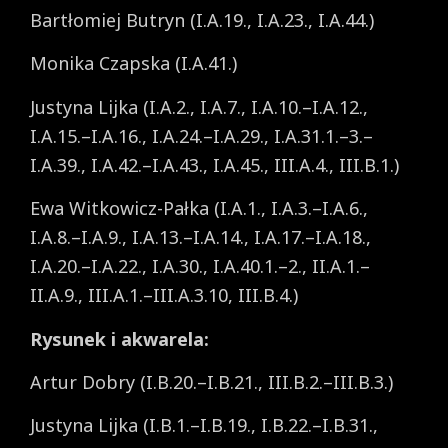
Bartłomiej Butryn (I.A.19., I.A.23., I.A.44.)
Monika Czapska (I.A.41.)
Justyna Lijka (I.A.2., I.A.7., I.A.10.–I.A.12.,
I.A.15.–I.A.16., I.A.24.–I.A.29., I.A.31.1.–3.–
I.A.39., I.A.42.–I.A.43., I.A.45., III.A.4., III.B.1.)
Ewa Witkowicz-Pałka (I.A.1., I.A.3.–I.A.6.,
I.A.8.–I.A.9., I.A.13.–I.A.14., I.A.17.–I.A.18.,
I.A.20.–I.A.22., I.A.30., I.A.40.1.–2., II.A.1.–
II.A.9., III.A.1.–III.A.3.10, III.B.4.)
Rysunek i akwarela:
Artur Dobry (I.B.20.–I.B.21., III.B.2.–III.B.3.)
Justyna Lijka (I.B.1.–I.B.19., I.B.22.–I.B.31.,