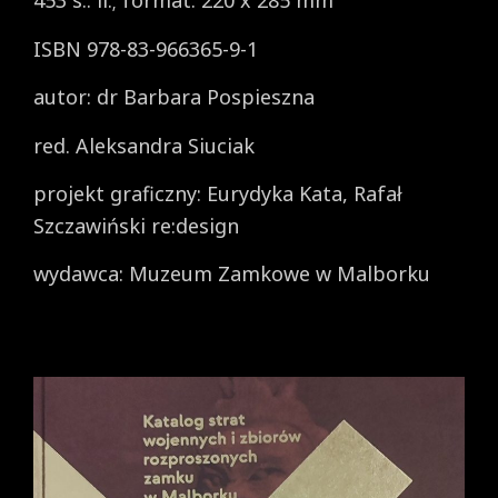
453 s.: il.; format: 220 x 285 mm
ISBN 978-83-966365-9-1
autor: dr Barbara Pospieszna
red. Aleksandra Siuciak
projekt graficzny: Eurydyka Kata, Rafał
Szczawiński re:design
wydawca: Muzeum Zamkowe w Malborku