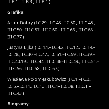
II.B.1.–II.B.3., III.B.1.)
Grafika:
Artur Dobry (I.C.29., I.C.48.–I.C.50., III.C.45.,
III.C.50., III.C.57., III.C.60.–III.C.66., III.C.68.–
III.C.77.)
Justyna Lijka (I.C.4.1.–I.C.4.2., I.C.12., I.C.14.–
I.C.28., I.C.30.–I.C.47., I.C.51.–I.C.59., II.C.39.–
II.C.40.19., III.C.44., III.C.46–III.C.49., III.C.51.–
III.C.56., III.C.58., III.C.67.)
Wiesława Połom-Jakubowicz (I.C.1.–I.C.3.,
I.C.5.–I.C.11., I.C.13., II.C.1–II.C.38, III.C.1.–
III.C.43.)
Biogramy: