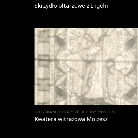
Skrzydło ołtarzowe z Ingeln
ODZYSKANE
,
STRATY
,
ZBIORY ROZPROSZONE
Kwatera witrażowa Mojżesz