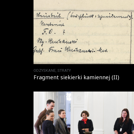
ODZYSKANE
,
STRATY
Fragment siekierki kamiennej (II)