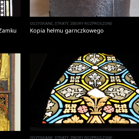
ODZYSKANE
,
STRATY
,
ZBIORY ROZPROSZONE
 Zamku
Kopia hełmu garnczkowego
ODZYSKANE
,
STRATY
,
ZBIORY ROZPROSZONE