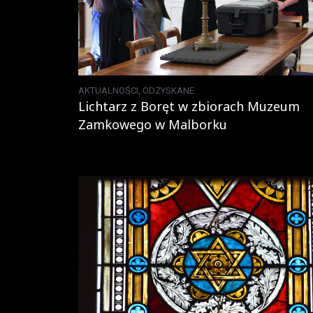
AKTUALNOŚCI
,
ODZYSKANE
Lichtarz z Boręt w zbiorach Muzeum
Zamkowego w Malborku