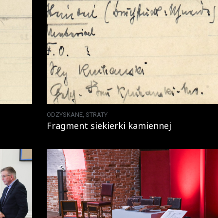
ODZYSKANE
,
STRATY
Fragment siekierki kamiennej