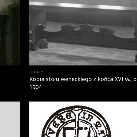
STRATY
Kopia stołu weneckiego z końca XVI w., o
1904